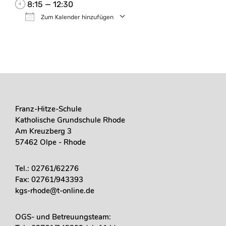
8:15 — 12:30
Zum Kalender hinzufügen
ICS her­un­ter­la­den
Goog­le Kalen­der
Franz-Hitze-Schule
Katholische Grundschule Rhode
Am Kreuzberg 3
57462 Olpe - Rhode
Tel.: 02761/62276
Fax: 02761/943393
kgs-rhode@t-online.de
OGS- und Betreuungsteam: