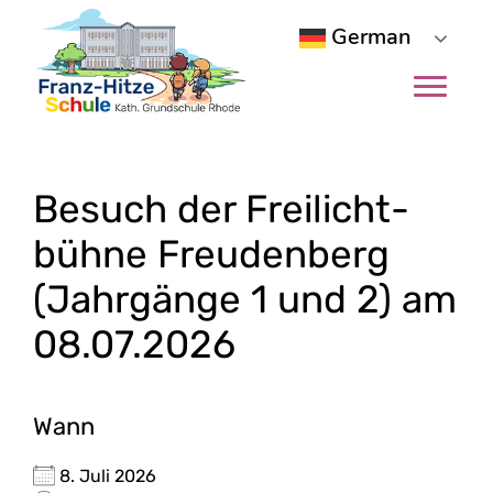
German
Skip
to
content
Besuch der Frei­licht­
büh­ne Freu­den­berg
(Jahr­gän­ge 1 und 2) am
08.07.2026
Wann
8. Juli 2026